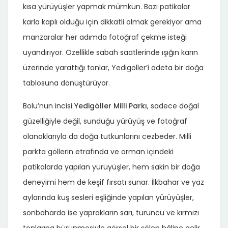
kısa yürüyüşler yapmak mümkün. Bazı patikalar
karla kaplı olduğu için dikkatli olmak gerekiyor ama
manzaralar her adımda fotoğraf çekme isteği
uyandırıyor. Özellikle sabah saatlerinde ışığın karın
üzerinde yarattığı tonlar, Yedigöller’i adeta bir doğa
tablosuna dönüştürüyor.
Bolu’nun incisi
Yedigöller Milli Parkı
, sadece doğal
güzelliğiyle değil, sunduğu yürüyüş ve fotoğraf
olanaklarıyla da doğa tutkunlarını cezbeder. Milli
parkta göllerin etrafında ve orman içindeki
patikalarda yapılan yürüyüşler, hem sakin bir doğa
deneyimi hem de keşif fırsatı sunar. İlkbahar ve yaz
aylarında kuş sesleri eşliğinde yapılan yürüyüşler,
sonbaharda ise yaprakların sarı, turuncu ve kırmızı
tonlarına bürünmesiyle görsel bir şölen hâline gelir.