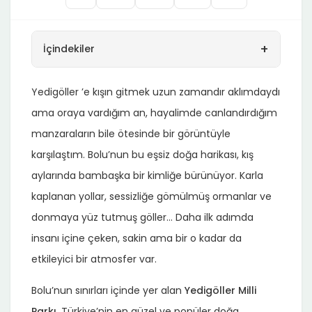
+
İçindekiler
Yedigöller ’e kışın gitmek uzun zamandır aklımdaydı
ama oraya vardığım an, hayalimde canlandırdığım
manzaraların bile ötesinde bir görüntüyle
karşılaştım. Bolu’nun bu eşsiz doğa harikası, kış
aylarında bambaşka bir kimliğe bürünüyor. Karla
kaplanan yollar, sessizliğe gömülmüş ormanlar ve
donmaya yüz tutmuş göller… Daha ilk adımda
insanı içine çeken, sakin ama bir o kadar da
etkileyici bir atmosfer var.
Bolu’nun sınırları içinde yer alan
Yedigöller Milli
Parkı
, Türkiye’nin en güzel ve popüler doğa