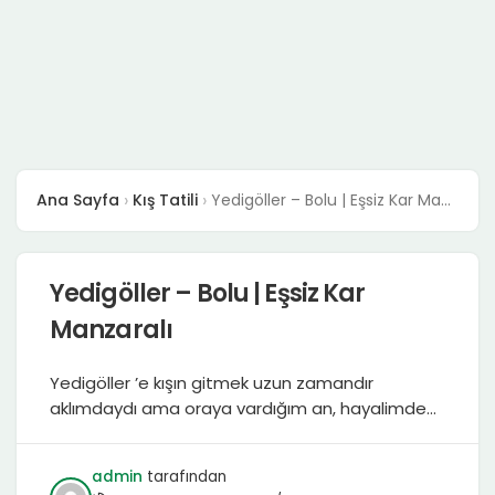
Ana Sayfa
Kış Tatili
Yedigöller – Bolu | Eşsiz Kar Manzaralı
Yedigöller – Bolu | Eşsiz Kar
Manzaralı
Yedigöller ’e kışın gitmek uzun zamandır
aklımdaydı ama oraya vardığım an, hayalimde
canlandırdığım manzaraların bile ötesinde bir
görüntüyle karşılaştım. Bolu’nun bu eşsiz doğa
admin
tarafından
harikası, kış aylarında bambaşka bir kimliğe