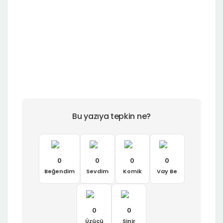
Bu yazıya tepkin ne?
0
0
0
0
Beğendim
Sevdim
Komik
Vay Be
0
0
Üzücü
Sinir