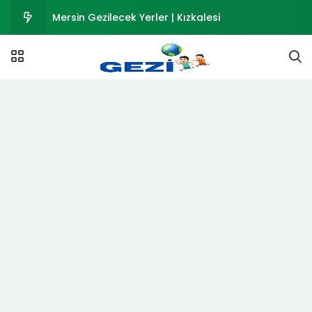
Fas Vizesi – Şartlar ve Evraklar
Seyahat Sağlık Sigortası Nedir? Teminatlar
Kahramanmaraş Tarihi ve Gezilecek Yerler
Mersin Merkez En İyi Beş Otel Seçenekleri
Mersin Gezilecek Yerler | Kızkalesi