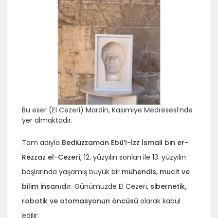
Bu eser (El Cezeri) Mardin, Kasımiye Medresesi’nde
yer almaktadır.
Tam adıyla
Bediüzzaman Ebû’l-İzz İsmail bin er-
Rezzaz el-Cezerî
, 12. yüzyılın sonları ile 13. yüzyılın
başlarında yaşamış büyük bir
mühendis, mucit ve
bilim insanıdır
. Günümüzde El Cezeri,
sibernetik,
robotik ve otomasyonun öncüsü
olarak kabul
edilir.