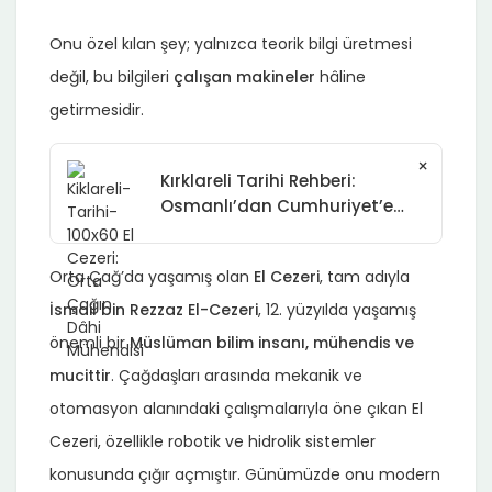
Onu özel kılan şey; yalnızca teorik bilgi üretmesi
değil, bu bilgileri
çalışan makineler
hâline
getirmesidir.
×
Kırklareli Tarihi Rehberi:
Osmanlı’dan Cumhuriyet’e
Uzanan Köklü Geçmiş
Orta Çağ’da yaşamış olan
El Cezeri
, tam adıyla
İsmail bin Rezzaz El-Cezeri
, 12. yüzyılda yaşamış
önemli bir
Müslüman bilim insanı, mühendis ve
mucittir
. Çağdaşları arasında mekanik ve
otomasyon alanındaki çalışmalarıyla öne çıkan El
Cezeri, özellikle robotik ve hidrolik sistemler
konusunda çığır açmıştır. Günümüzde onu modern