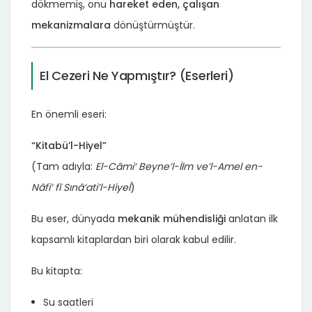
dökmemiş, onu
hareket eden, çalışan
mekanizmalara
dönüştürmüştür.
El Cezeri Ne Yapmıştır? (Eserleri)
En önemli eseri:
“Kitabü’l-Hiyel”
(Tam adıyla:
El-Câmi‘ Beyne’l-İlm ve’l-Amel en-
Nâfi‘ fî Sınâ‘ati’l-Hiyel
)
Bu eser, dünyada
mekanik mühendisliği
anlatan ilk
kapsamlı kitaplardan biri olarak kabul edilir.
Bu kitapta:
Su saatleri