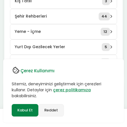
Kış Tatili
3
Şehir Rehberleri
44
Yeme - İçme
12
Yurt Dışı Gezilecek Yerler
5
Yurt İçi Gezilecek Yerler
18
Çerez Kullanımı
Sitemiz, deneyiminizi geliştirmek için çerezleri
kullanır. Detaylar için
çerez politikamıza
ÖNE ÇIKANLAR
bakabilirsiniz.
Kabul Et
Reddet