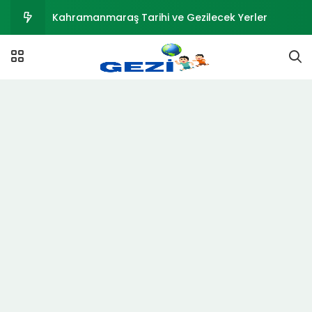
Kahramanmaraş Tarihi ve Gezilecek Yerler
Mersin Merkez En İyi Beş Otel Seçenekleri
Mersin Gezilecek Yerler | Kızkalesi
Fas Vizesi – Şartlar ve Evraklar
Seyahat Sağlık Sigortası Nedir? Teminatlar