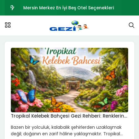
Mersin Merkez En İyi Beş Otel Seçenekleri
Mersin Gezilecek Yerler | Kızkalesi
Fas Vizesi – Şartlar ve Evraklar
Seyahat Sağlık Sigortası Nedir? Teminatlar
Kahramanmaraş Tarihi ve Gezilecek Yerler
Tropikal Kelebek Bahçesi Gezi Rehberi: Renklerin
Büyülü Dünyası
Bazen bir yolculuk, kalabalık şehirlerden uzaklaşmak
değil; doğanın en zarif hâline yaklaşmaktır. Tropikal