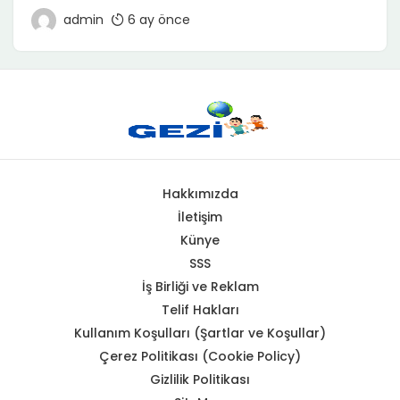
Kelebek Bahçesi, tam da böyle bir deneyim sunar.
admin
6 ay önce
İçeri adım attığınız anda sizi karşılayan nemli tropikal
hava, egzotik bitkilerin kokusu ve etrafınızda özgürce
uçuşan yüzlerce kelebek… Hepsi bir araya geldiğinde,
kendinizi adeta başka bir dünyanın içinde bulursunuz.
Günlük hayatın koşturmacasından kısa bir […]
Hakkımızda
İletişim
Künye
SSS
İş Birliği ve Reklam
Telif Hakları
Kullanım Koşulları (Şartlar ve Koşullar)
Çerez Politikası (Cookie Policy)
Gizlilik Politikası