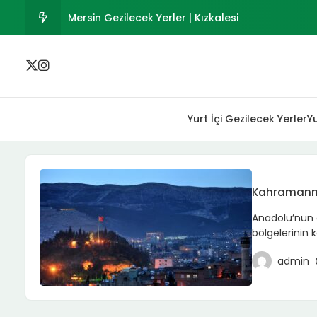
Mersin Gezilecek Yerler | Kızkalesi
Fas Vizesi – Şartlar ve Evraklar
Seyahat Sağlık Sigortası Nedir? Teminatlar
Yurt İçi Gezilecek Yerler
Yu
Kahramanmaraş Tarihi ve Gezilecek Yerler
Mersin Merkez En İyi Beş Otel Seçenekleri
Kahramanmar
Anadolu’nun 
bölgelerinin 
geçmişiyle ad
admin
tarihiyle hem 
yelpaze suna
destansı müca
itibarıyla […]