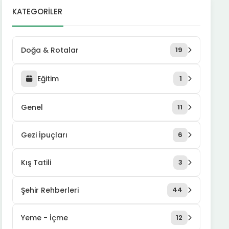
KATEGORILER
Doğa & Rotalar
19
Eğitim
1
Genel
11
Gezi İpuçları
6
Kış Tatili
3
Şehir Rehberleri
44
Yeme - İçme
12