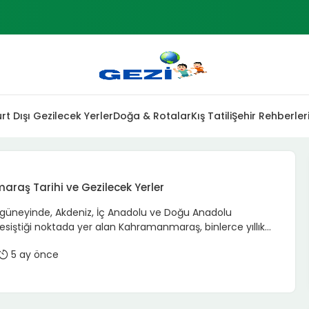
rt Dışı Gezilecek Yerler
Doğa & Rotalar
Kış Tatili
Şehir Rehberler
aş Tarihi ve Gezilecek Yerler
güneyinde, Akdeniz, İç Anadolu ve Doğu Anadolu
kesiştiği noktada yer alan Kahramanmaraş, binlerce yıllık
eta bir açık hava müzesi niteliğindedir. Şehir, hem köklü
5 ay önce
de eşsiz doğal güzellikleriyle ziyaretçilerine çok geniş bir
r. Sadece dondurmasıyla değil, Kurtuluş Savaşı’ndaki
delesiyle de zihinlerde yer eden bu kadim kent, 2026 yılı