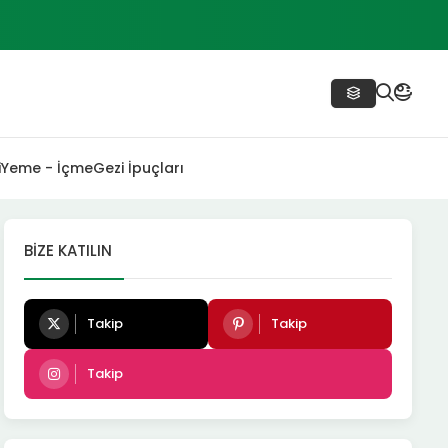
i
Yeme - İçme
Gezi İpuçları
BIZE KATILIN
Takip
Takip
Takip