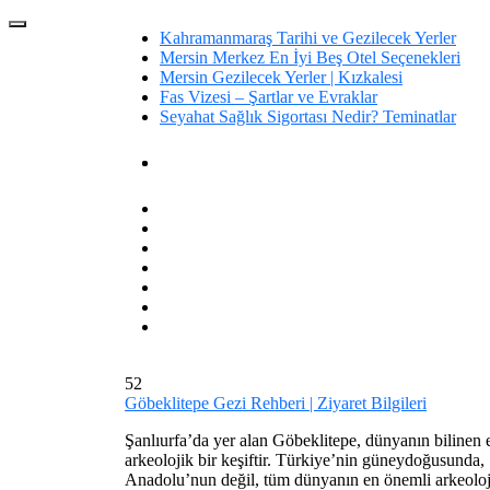
Kahramanmaraş Tarihi ve Gezilecek Yerler
Mersin Merkez En İyi Beş Otel Seçenekleri
Mersin Gezilecek Yerler | Kızkalesi
Fas Vizesi – Şartlar ve Evraklar
Seyahat Sağlık Sigortası Nedir? Teminatlar
52
Göbeklitepe Gezi Rehberi | Ziyaret Bilgileri
Şanlıurfa’da yer alan Göbeklitepe, dünyanın bilinen e
arkeolojik bir keşiftir. Türkiye’nin güneydoğusunda, 
Anadolu’nun değil, tüm dünyanın en önemli arkeolojik 