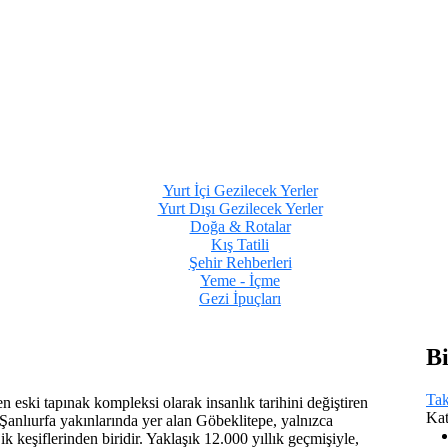
Yurt İçi Gezilecek Yerler
Yurt Dışı Gezilecek Yerler
Doğa & Rotalar
Kış Tatili
Şehir Rehberleri
Yeme - İçme
Gezi İpuçları
Bi
Tak
n eski tapınak kompleksi olarak insanlık tarihini değiştiren
Kat
Şanlıurfa yakınlarında yer alan Göbeklitepe, yalnızca
keşiflerinden biridir. Yaklaşık 12.000 yıllık geçmişiyle,