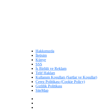
Hakkımızda
İletişim
Künye
SSS
İş Birliği ve Reklam
Telif Hakları
Kullanım Koşulları (Şartlar ve Koşullar)
Çerez Politikası (Cookie Policy)
Gizlilik Politikası
SiteMap