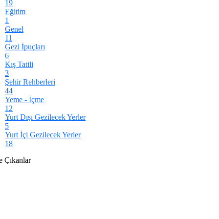
19
Eğitim
1
Genel
11
Gezi İpuçları
6
Kış Tatili
3
Şehir Rehberleri
44
Yeme - İçme
12
Yurt Dışı Gezilecek Yerler
5
Yurt İçi Gezilecek Yerler
18
 Çıkanlar