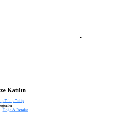
ze Katılın
ip
Takip
Takip
egoriler
Doğa & Rotalar