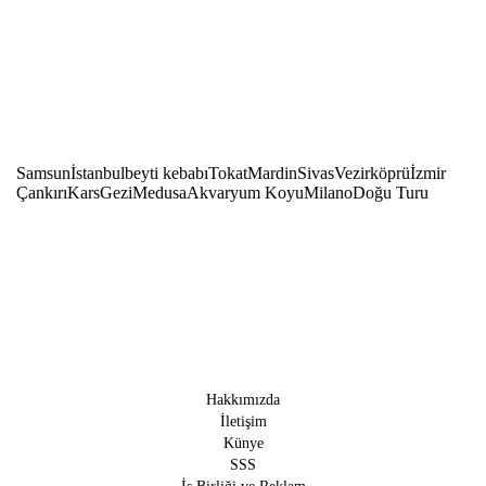
Samsun
İstanbul
beyti kebabı
Tokat
Mardin
Sivas
Vezirköprü
İzmir
Çankırı
Kars
Gezi
Medusa
Akvaryum Koyu
Milano
Doğu Turu
Hakkımızda
İletişim
Künye
SSS