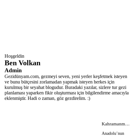
Hoşgeldin
Ben Volkan
Admin
Gezidünyam.com, gezmeyi seven, yeni yerler keşfetmek isteyen
ve bunu bütçesini zorlamadan yapmak isteyen herkes için
kurulmuş bir seyahat blogudur. Buradaki yazılar, sizlere tur gezi
planlaması yaparken fikir oluşturması için bilgilendirme amacıyla
eklenmiştir. Hadi o zaman, göz gezdirelim. :)
Kahramanmaraş
Tarihi ve
Anadolu’nun
Gezilecek