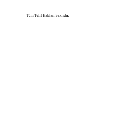
Tüm Telif Hakları Saklıdır.
Ne arıyorsunuz?
Aramak istediğiniz kelimeyi yazınız...
En çok arananlar
kars
ankara
izmir
mardin