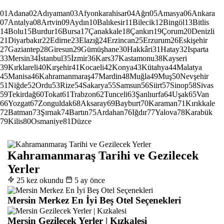
01
Adana
02
Adıyaman
03
Afyonkarahisar
04
Ağrı
05
Amasya
06
Ankara
07
Antalya
08
Artvin
09
Aydın
10
Balıkesir
11
Bilecik
12
Bingöl
13
Bitlis
14
Bolu
15
Burdur
16
Bursa
17
Çanakkale
18
Çankırı
19
Çorum
20
Denizli
21
Diyarbakır
22
Edirne
23
Elazığ
24
Erzincan
25
Erzurum
26
Eskişehir
27
Gaziantep
28
Giresun
29
Gümüşhane
30
Hakkâri
31
Hatay
32
Isparta
33
Mersin
34
İstanbul
35
İzmir
36
Kars
37
Kastamonu
38
Kayseri
39
Kırklareli
40
Kırşehir
41
Kocaeli
42
Konya
43
Kütahya
44
Malatya
45
Manisa
46
Kahramanmaraş
47
Mardin
48
Muğla
49
Muş
50
Nevşehir
51
Niğde
52
Ordu
53
Rize
54
Sakarya
55
Samsun
56
Siirt
57
Sinop
58
Sivas
59
Tekirdağ
60
Tokat
61
Trabzon
62
Tunceli
63
Şanlıurfa
64
Uşak
65
Van
66
Yozgat
67
Zonguldak
68
Aksaray
69
Bayburt
70
Karaman
71
Kırıkkale
72
Batman
73
Şırnak
74
Bartın
75
Ardahan
76
Iğdır
77
Yalova
78
Karabük
79
Kilis
80
Osmaniye
81
Düzce
Kahramanmaraş Tarihi ve Gezilecek
Yerler
25 kez okundu
5 ay önce
Mersin Merkez En İyi Beş Otel Seçenekleri
Mersin Gezilecek Yerler | Kızkalesi