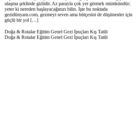
ulaşma şeklinde gizlidir. Az parayla çok yer görmek mümkündür;
yeter ki nereden başlayacağınızı bilin. İşte bu noktada
gezidünyam.com, gezmeyi seven ama bütçesini de düşünenler için
güçlü bir yol […]
Doğa & Rotalar
Eğitim
Genel
Gezi İpuçları
Kış Tatili
Doğa & Rotalar
Eğitim
Genel
Gezi İpuçları
Kış Tatili