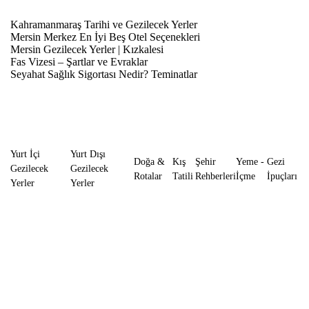
Kahramanmaraş Tarihi ve Gezilecek Yerler
Mersin Merkez En İyi Beş Otel Seçenekleri
Mersin Gezilecek Yerler | Kızkalesi
Fas Vizesi – Şartlar ve Evraklar
Seyahat Sağlık Sigortası Nedir? Teminatlar
Yurt İçi
Yurt Dışı
Doğa &
Kış
Şehir
Yeme -
Gezi
Gezilecek
Gezilecek
Rotalar
Tatili
Rehberleri
İçme
İpuçları
Yerler
Yerler